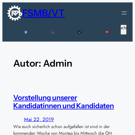
Direkt
FSMB/VT
zum
Inhalt
Suche
Suchen
wechseln
Autor:
Admin
Vorstellung unserer
Kandidatinnen und Kandidaten
Mai 22, 2019
Wie euch sicherlich schon aufgefallen ist sind in der
kommenden Woche von Montag bis Mittwoch die ÖH-